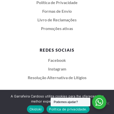
Política de Privacidade
Formas de Envio
Livro de Reclamações
Promoções ativas
REDES SOCIAIS
Facebook
Instagram
Resolução Alternativa de Lítigios
Garrafeira Cardoso 2026 © Todos os direitos reservados
A Garrafeira Cardoso utiliza cookies para lhe oferecer uma
melhor experiência de utilização.
Podemos ajudar?
Okidoki
Política de privacidade.
Criado com ❤️ pela Behs Web