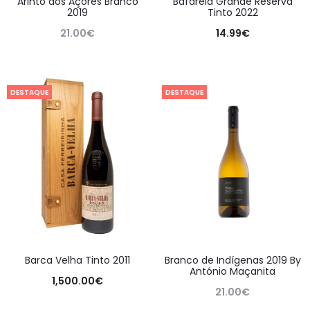
Arinto dos Açores Branco
Bafarela Grande Reserva
2019
Tinto 2022
21.00
€
14.99
€
DESTAQUE
DESTAQUE
Barca Velha Tinto 2011
Branco de Indígenas 2019 By
António Maçanita
1,500.00
€
21.00
€