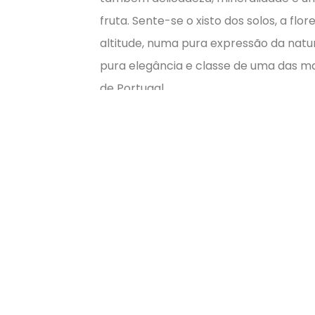
fruta. Sente-se o xisto dos solos, a flo
altitude, numa pura expressão da natu
pura elegância e classe de uma das ma
de Portugal.
Álcool:
14.5%
Castas:
Castas Autóctones
Potencial de Envelhecimento:
25 a 3
Descrição
Informação adicional