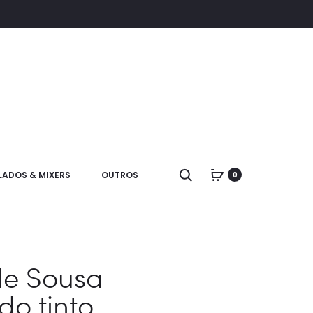
LADOS & MIXERS
OUTROS
0
de Sousa
o tinto