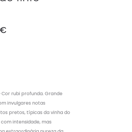
€
–
Cor rubi profunda. Grande
om invulgares notas
tos pretos, típicas da vinha do
 com intensidade, mas
a extraordinária pureza da