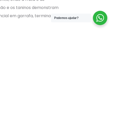
ção e os taninos demonstram
ncial em garrafa, termina
Podemos ajudar?
ta Roriz, Touriga Franca