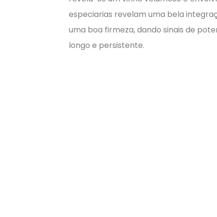
especiarias revelam uma bela integra
uma boa firmeza, dando sinais de pote
longo e persistente.
Castas:
Touriga Nacional, Tin
TEMPERATURA:
16º-18ºC
ÁLCOOL:
15%