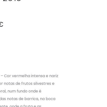
€
 – Cor vermelha intensa e nariz
 notas de frutos silvestres e
loral, num fundo onde é
das notas de barrica, na boca
nte, onde a fruta e as