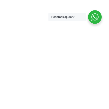
Podemos ajudar?
 LEGAIS
REDES SOCIAIS
dições
Facebook
rivacidade
Instagram
vio
Resolução Alternativa de
Lítigios
lamações
ivas