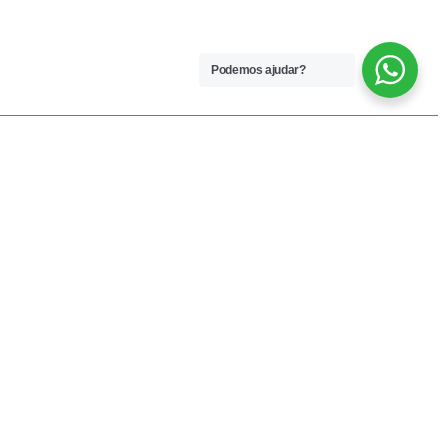
Podemos ajudar?
 LEGAIS
REDES SOCIAIS
dições
Facebook
rivacidade
Instagram
vio
Resolução Alternativa de
Lítigios
lamações
ivas