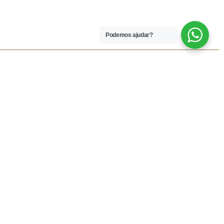
Podemos ajudar?
 LEGAIS
REDES SOCIAIS
dições
Facebook
rivacidade
Instagram
vio
Resolução Alternativa de
Lítigios
lamações
ivas