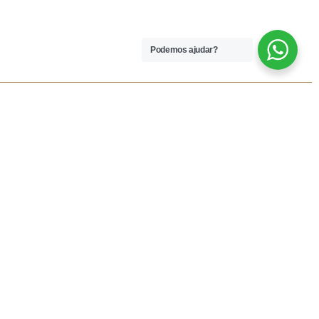
Podemos ajudar?
 LEGAIS
REDES SOCIAIS
dições
Facebook
rivacidade
Instagram
vio
Resolução Alternativa de
Lítigios
lamações
ivas