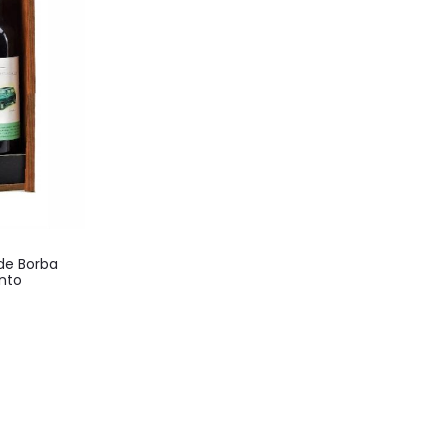
de Borba
nto