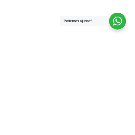
Podemos ajudar?
 LEGAIS
REDES SOCIAIS
dições
Facebook
rivacidade
Instagram
vio
Resolução Alternativa de
Lítigios
lamações
ivas