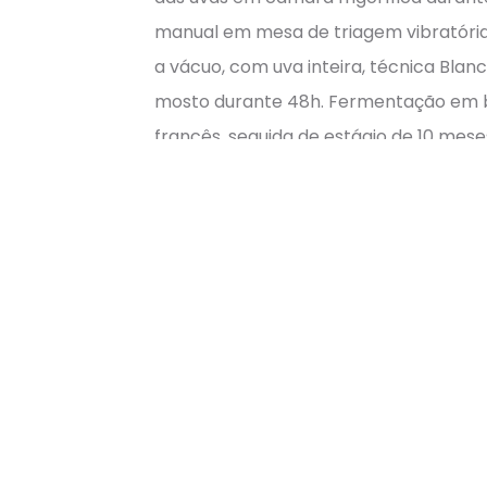
manual em mesa de triagem vibratória
a vácuo, com uva inteira, técnica Blanc
mosto durante 48h. Fermentação em b
francês, seguida de estágio de 10 meses 
HARMONIZAÇÃO
: Ideal com marisco, 
grelhado.
Teor Alcoólico
(%vol.): 11,9%
Enólogo:
Ricardo Xarepe Silva e Antón
Servir a: 10 a 12ºc