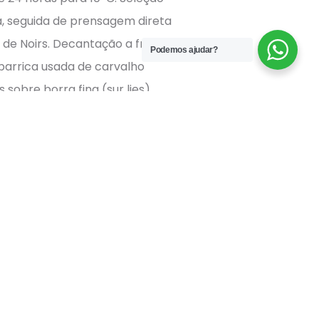
, seguida de prensagem direta
 de Noirs. Decantação a frio do
Podemos ajudar?
arrica usada de carvalho
sobre borra fina (sur lies).
comida asiática e peixe
io Selas