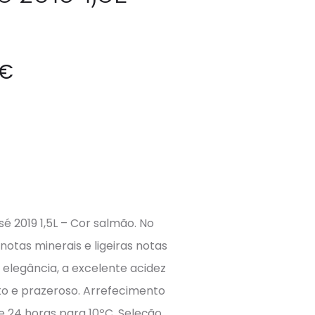
€
é 2019 1,5L – Cor salmão. No
notas minerais e ligeiras notas
 elegância, a excelente acidez
to e prazeroso. Arrefecimento
e 24 horas para 10ºC. Seleção