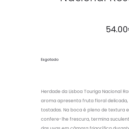
54.00
Esgotado
Herdade da Lisboa Touriga Nacional Ros
aroma apresenta fruta floral delicada, 
tostadas. Na boca é pleno de textura e
confere-lhe frescura, termina suculen
das uvas em câmara frigorífica durant