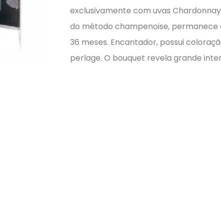
exclusivamente com uvas Chardonnay d
do método champenoise, permanece em
36 meses. Encantador, possui coloraçã
perlage. O bouquet revela grande inte
perfeita harmonia entre as notas fruta
amanteigadas e de brioche. A delicad
transforma em um espumante único, 
frescor. Harmoniza bem com cozinha J
Servir a: 6°C-8°C
Álcool : 12%