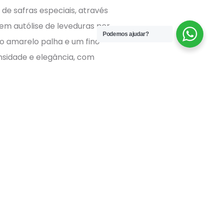
e safras especiais, através
 autólise de leveduras por
Podemos ajudar?
o amarelo palha e um fino
nsidade e elegância, com
das e as finas nuances
eza da Chardonnay se
com excelente cremosidade e
aponesa e Mediterrânica.