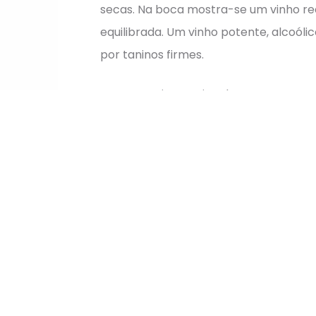
secas. Na boca mostra-se um vinho r
equilibrada. Um vinho potente, alcoól
por taninos firmes.
Casta: touriga Nacional
TEMPERATURA: 16º-18ºC
ÁLCOOL: 17%
Descrição
Informação adicional