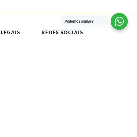
Podemos ajudar?
 LEGAIS
REDES SOCIAIS
dições
Facebook
rivacidade
Instagram
vio
Resolução Alternativa de
Lítigios
lamações
ivas