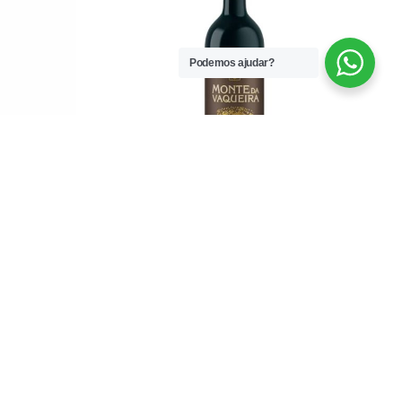
Podemos ajudar?
de Borba
Monte da Vaqueira Reserva Tinto 2018
0
5.60
€