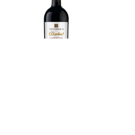
Marcolino Sebo Visconde de Borba
Marcoli
Garrafeira Tinto 2022
R
49.00
€