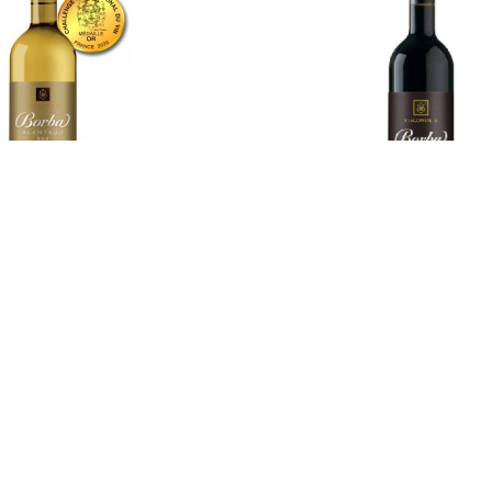
no Sebo Visconde de Borba
Marcolino Sebo Visconde 
eserva Branco 2023
Reserva Tinto 202
13.00
€
15.00
€
DESTAQUE