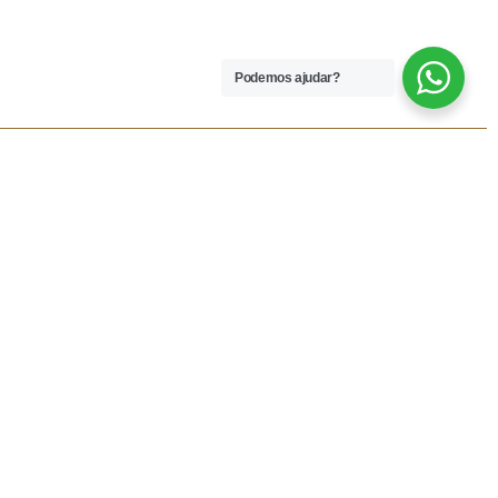
Podemos ajudar?
 LEGAIS
REDES SOCIAIS
dições
Facebook
rivacidade
Instagram
vio
Resolução Alternativa de
Lítigios
lamações
ivas