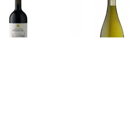
 Pinheira Branco Antão Vaz
Quinta do Noval – Cedro do 
2024
2024
9.25
€
14.00
€