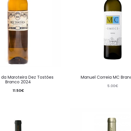
 da Maroteira Dez Tostões
Manuel Correia MC Bran
Branco 2024
5.00
€
11.50
€