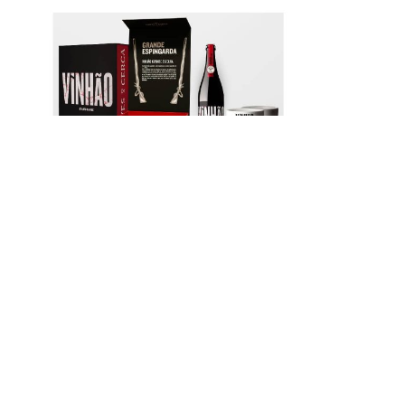
Grande Espingarda Vinhão Grande
Verde 
Escolha 2022 Caixa de Oferta
29.00
€