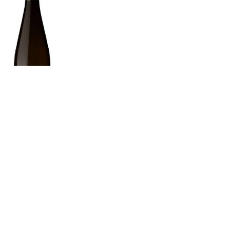
Branco Amarante Soleda
3.50
€