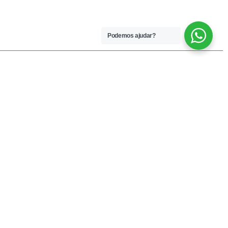
Podemos ajudar?
 LEGAIS
REDES SOCIAIS
dições
Facebook
rivacidade
Instagram
vio
Resolução Alternativa de
Lítigios
lamações
ivas