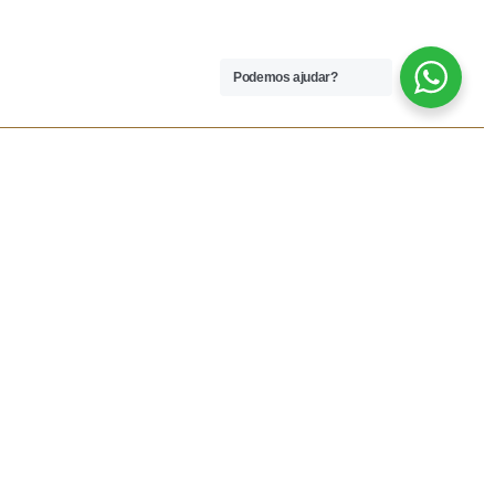
Podemos ajudar?
 LEGAIS
REDES SOCIAIS
dições
Facebook
rivacidade
Instagram
vio
Resolução Alternativa de
Lítigios
lamações
ivas