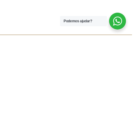
Podemos ajudar?
 LEGAIS
REDES SOCIAIS
dições
Facebook
rivacidade
Instagram
vio
Resolução Alternativa de
Lítigios
lamações
ivas