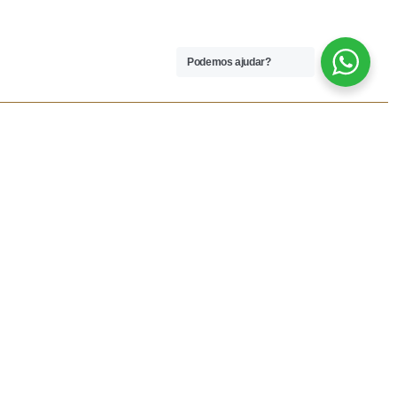
Podemos ajudar?
 LEGAIS
REDES SOCIAIS
dições
Facebook
rivacidade
Instagram
vio
Resolução Alternativa de
Lítigios
lamações
ivas