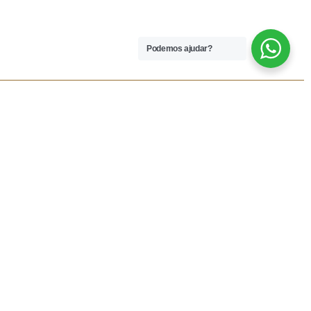
Podemos ajudar?
 LEGAIS
REDES SOCIAIS
dições
Facebook
rivacidade
Instagram
vio
Resolução Alternativa de
Lítigios
lamações
ivas