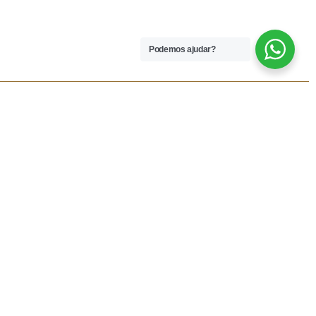
Podemos ajudar?
 LEGAIS
REDES SOCIAIS
dições
Facebook
rivacidade
Instagram
vio
Resolução Alternativa de
Lítigios
lamações
ivas