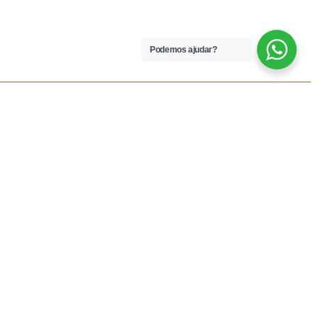
Podemos ajudar?
 LEGAIS
REDES SOCIAIS
dições
Facebook
rivacidade
Instagram
vio
Resolução Alternativa de
Lítigios
lamações
ivas