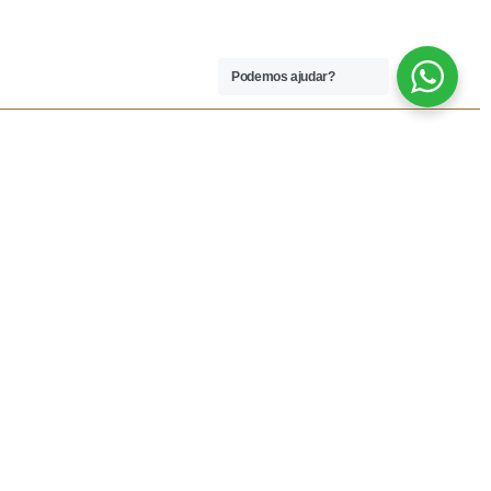
Podemos ajudar?
 LEGAIS
REDES SOCIAIS
dições
Facebook
rivacidade
Instagram
vio
Resolução Alternativa de
Lítigios
lamações
ivas