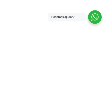
Podemos ajudar?
 LEGAIS
REDES SOCIAIS
dições
Facebook
rivacidade
Instagram
vio
Resolução Alternativa de
Lítigios
lamações
ivas