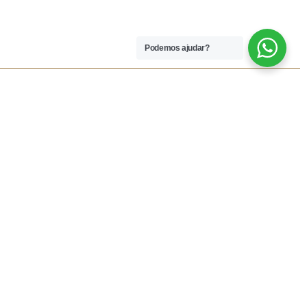
Podemos ajudar?
 LEGAIS
REDES SOCIAIS
dições
Facebook
rivacidade
Instagram
vio
Resolução Alternativa de
Lítigios
lamações
ivas