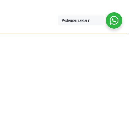
Podemos ajudar?
 LEGAIS
REDES SOCIAIS
dições
Facebook
rivacidade
Instagram
vio
Resolução Alternativa de
Lítigios
lamações
ivas