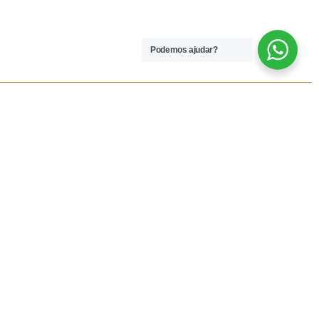
Podemos ajudar?
 LEGAIS
REDES SOCIAIS
dições
Facebook
rivacidade
Instagram
vio
Resolução Alternativa de
Lítigios
lamações
ivas