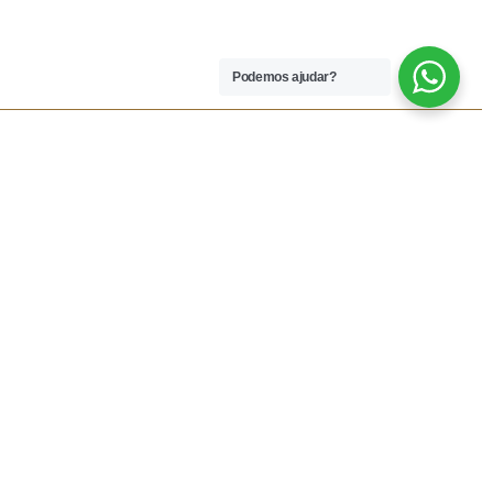
Podemos ajudar?
 LEGAIS
REDES SOCIAIS
dições
Facebook
rivacidade
Instagram
vio
Resolução Alternativa de
Lítigios
lamações
ivas