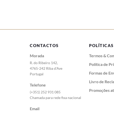
CONTACTOS
POLÍTICAS
Morada
Termos & Con
R. do Ribeiro 142,
Política de P
4765-242 Riba d'Ave
Formas de En
Portugal
Livro de Rec
Telefone
Promoções at
(+351) 252 931 085
Chamada para rede fixa nacional
Email