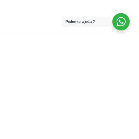
Podemos ajudar?
 LEGAIS
REDES SOCIAIS
dições
Facebook
rivacidade
Instagram
vio
Resolução Alternativa de
Lítigios
lamações
ivas