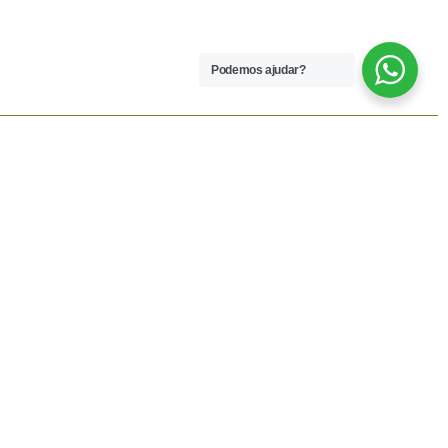
Podemos ajudar?
 LEGAIS
REDES SOCIAIS
dições
Facebook
rivacidade
Instagram
vio
Resolução Alternativa de
Lítigios
lamações
ivas