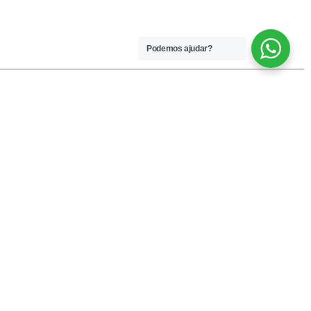
Podemos ajudar?
 LEGAIS
REDES SOCIAIS
dições
Facebook
rivacidade
Instagram
vio
Resolução Alternativa de
Lítigios
lamações
ivas