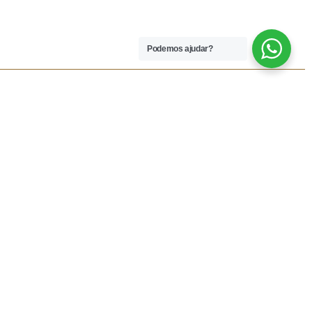
Podemos ajudar?
 LEGAIS
REDES SOCIAIS
dições
Facebook
rivacidade
Instagram
vio
Resolução Alternativa de
Lítigios
lamações
ivas