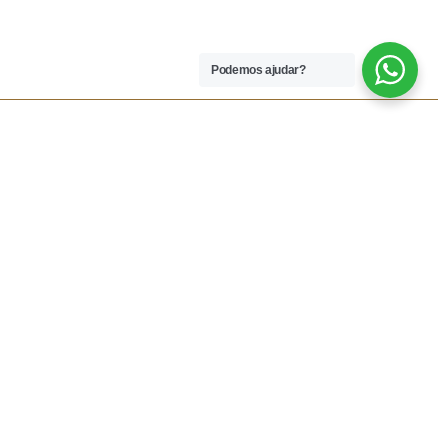
Podemos ajudar?
 LEGAIS
REDES SOCIAIS
dições
Facebook
rivacidade
Instagram
vio
Resolução Alternativa de
Lítigios
lamações
ivas