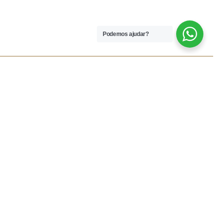
Podemos ajudar?
 LEGAIS
REDES SOCIAIS
dições
Facebook
rivacidade
Instagram
vio
Resolução Alternativa de
Lítigios
lamações
ivas